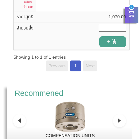
แสดง
ส่วนลด
0
shopping_cart
1,070.00
add_shopping_cart
Showing 1 to 1 of 1 entries
Previous
1
Next
Recommened
COMPENSATION UNITS