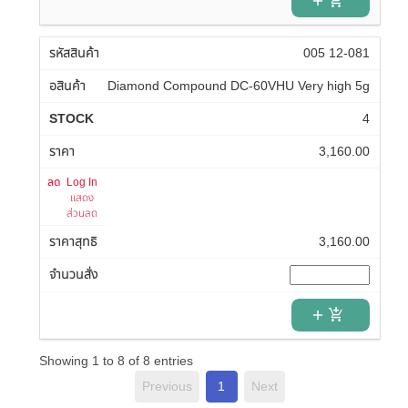
add_shopping_cart
005 12-081
Diamond Compound DC-60VHU Very high 5g
4
3,160.00
Log In
แสดง
ส่วนลด
3,160.00
add_shopping_cart
Showing 1 to 8 of 8 entries
Previous
1
Next