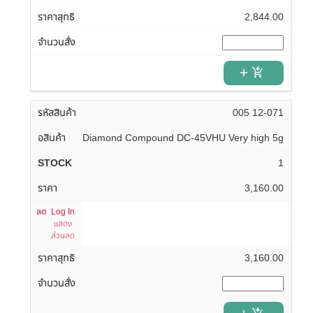
2,844.00
add_shopping_cart
005 12-071
Diamond Compound DC-45VHU Very high 5g
1
3,160.00
Log In
แสดง
ส่วนลด
3,160.00