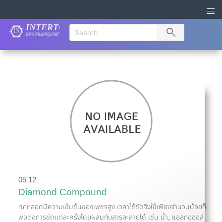
search
05 12
Diamond Compound
ทุกหลอดมีความเข้มข้นของเพชรสูง เวลาใช้ขัดจึงใช้เพียงจำนวนน้อยก็
พอต่อการขัดเเต่ละครั้งโดยผสมกับสารละลายได้ เช่น น้ำ, แอลกอฮอล์