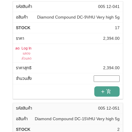
005 12-041
Diamond Compound DC-9VHU Very high 5g
17
2,394.00
Log In
แสดง
ส่วนลด
2,394.00
add_shopping_cart
005 12-051
Diamond Compound DC-15VHU Very high 5g
2