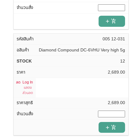
add_shopping_cart
005 12-031
Diamond Compound DC-6VHU Very high 5g
12
2,689.00
Log In
แสดง
ส่วนลด
2,689.00
add_shopping_cart