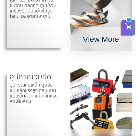
ชิ้นงาน ดอกกัด ศูนย์รวม
เครื่องมือตัดแต่งขึ้นรูป
โลหะ และอุตสาหกรรม
0
shopping_cart
View More
อุปกรณ์จับยึด
อุปกรณ์แม่เหล็ก ดูดจับ -
แม่เหล็กแรงสูง กลมแบน
แม่เหล็กอื่นๆ แม่เหล็กแรง
สูง สี่เหลี่ยม