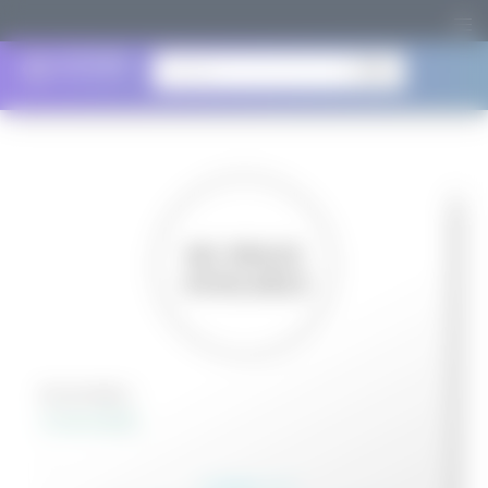
search
05 18-SHB-1
หัวเจียรไฟฟ้า
…