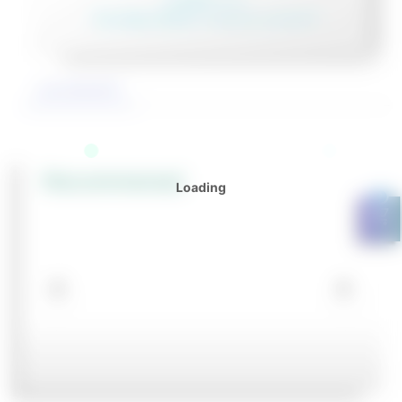
In Stock: 1 วัน
Pre-Order 30-90 วัน หรือสอบถามเจ้าหน้าที่
รายละเอียดสินค้า
Recommened
0
shopping_cart
NGULAR/RADIAL
NGULAR/RADIAL
ORCE/TORQUE
ORCE/TORQUE
ORCE/TORQUE
OMPENSATION
OMPENSATION
TOOLHOLDERS
TOOLHOLDERS
ROTARY
ROTARY
CENTRIC
ROTARY
CENTRIC
ROTARY
TENDO E-
TENDO E-
QUICK-
QUICK-
QUICK-
CARBIDE
CARBIDE
LATHE
LATHE
LATHE
RIPPER
RIPPER
ENSORS
ENSORS
ENSORS
NITS
NITS
ACTUATORS
ACTUATORS
GRIPPERS
FEED-
GRIPPERS
FEED-
COMPACT
COMPACT
CHANGE
CHANGE
CHANGE
2 FLUTE
2 FLUTE
CHUCKS
CHUCKS
CHUCKS
THROUGH
THROUGH
STARTING
STARTING
PALLET
PALLET
PALLET
LONG
LONG
KITS
KITS
SYSTEMS
SYSTEMS
SYSTEMS
BALL
BALL