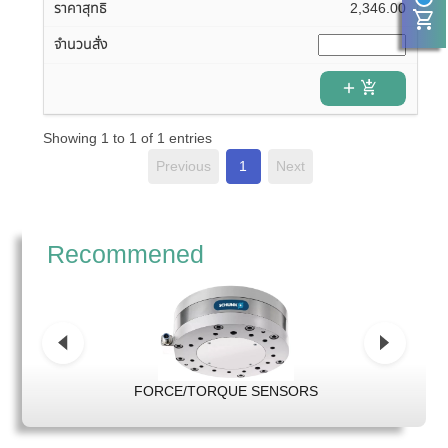
2,346.00
shopping_cart
add_shopping_cart
Showing 1 to 1 of 1 entries
Previous
1
Next
Recommened
FORCE/TORQUE SENSORS