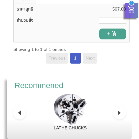
0
shopping_cart
507.00
add_shopping_cart
Showing 1 to 1 of 1 entries
Previous
1
Next
Recommened
LATHE CHUCKS