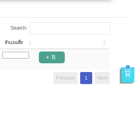
Search:
จำนวนสั่ง
add_shopping_cart
0
shopping_cart
Previous
1
Next