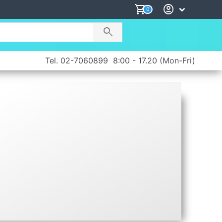
shopping_cart
account_circle
0
search
Tel. 02-7060899
8:00 - 17.20 (Mon-Fri)