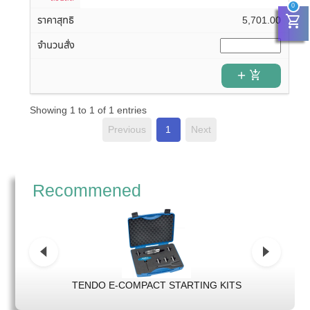
0
shopping_cart
5,701.00
add_shopping_cart
Showing 1 to 1 of 1 entries
Previous
1
Next
Recommened
TENDO E-COMPACT STARTING KITS