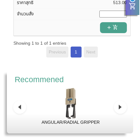
513.00
shopping_cart
add_shopping_cart
Showing 1 to 1 of 1 entries
Previous
1
Next
Recommened
ANGULAR/RADIAL GRIPPER